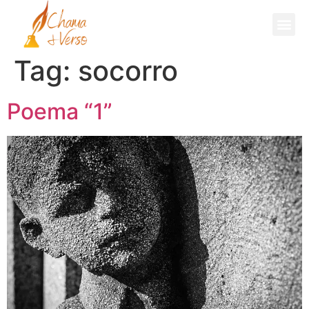
Fale Comigo
Tag:
socorro
Poema “1”