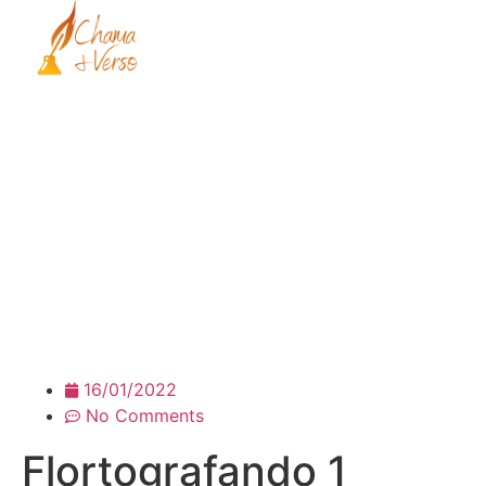
Fale Comigo
Flortografando 1
16/01/2022
No Comments
Flortografando 1