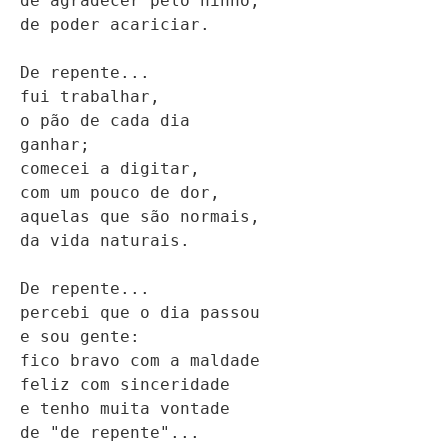
de agradecer pelo ninho,

de poder acariciar.

De repente...

fui trabalhar,

o pão de cada dia

ganhar;

comecei a digitar,

com um pouco de dor,

aquelas que são normais,

da vida naturais.

De repente... 

percebi que o dia passou

e sou gente:

fico bravo com a maldade

feliz com sinceridade

e tenho muita vontade

de "de repente"...
