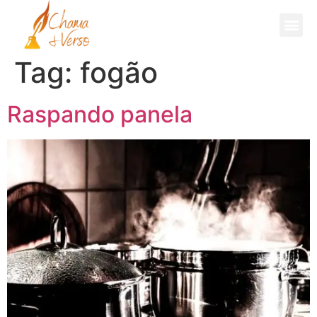
Fale Comigo
Tag:
fogão
Raspando panela