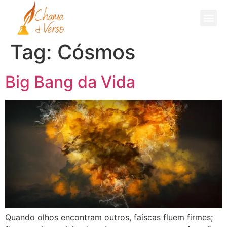
Fale Comigo
Tag:
Cósmos
Big Bang da Vida
Quando olhos encontram outros, faíscas fluem firmes;